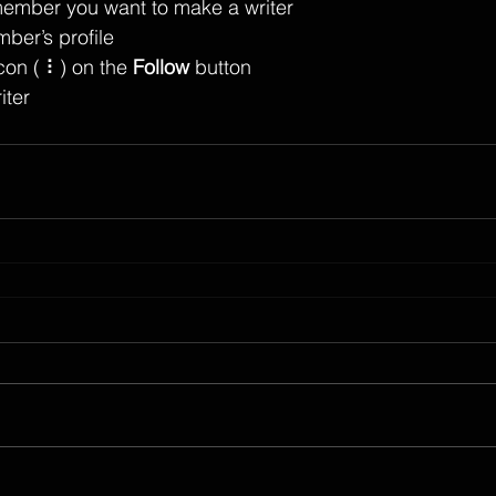
member you want to make a writer
ber’s profile
con ( ⠇) on the 
Follow
 button
iter