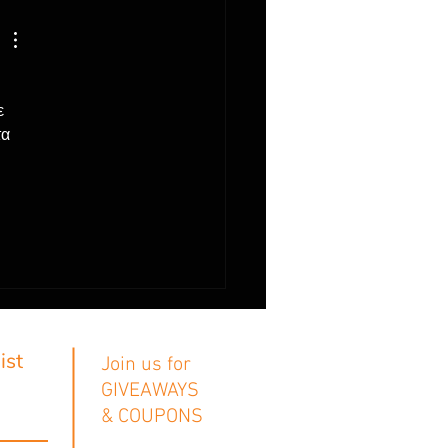
ε 
α 
ist
Join us for
GIVEAWAYS
& COUPONS