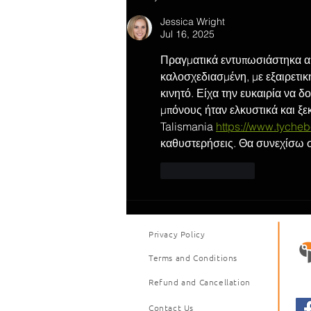
Jessica Wright
Jul 16, 2025
Πραγματικά εντυπωσιάστηκα από
καλοσχεδιασμένη, με εξαιρετικ
κινητό. Είχα την ευκαιρία να δ
μπόνους ήταν ελκυστικά και ξε
Talismania
https://www.tychebe
καθυστερήσεις. Θα συνεχίσω σ
Like
Reply
Privacy Policy
Terms and Conditions
Refund and Cancellation
Contact Us