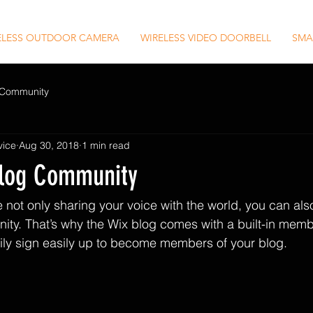
ELESS OUTDOOR CAMERA
WIRELESS VIDEO DOORBELL
SMA
 Community
vice
Aug 30, 2018
1 min read
Blog Community
e not only sharing your voice with the world, you can al
ity. That’s why the Wix blog comes with a built-in memb
ily sign easily up to become members of your blog.