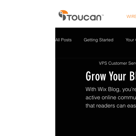
WIR
All Posts
Getting Started
Your
VPS Customer Ser
Grow Your 
With Wix Blog, you’r
active online commun
that readers can eas