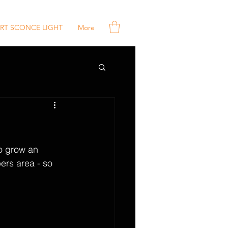
RT SCONCE LIGHT
More
so grow an 
ers area - so 