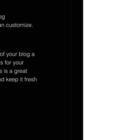
og 
an customize. 
f your blog a 
s for your 
 is a great 
d keep it fresh 