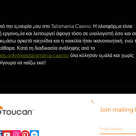
 την εμπειρία μου στο Talismania Casino. Η πλατφόρμα είναι 
ή εργονομία και λειτουργεί άψογα τόσο σε υπολογιστή όσο και σ
οκιμάσω αρκετά παιχνίδια και η ποικιλία ήταν ικανοποιητική, ενώ τ
κάθαρα. Κατά τη διαδικασία ανάληψης από το 
ts.gr/kritikes/talismania-casino/
 όλα κύλησαν ομαλά και χωρίς 
ίγουρα να παίζω εκεί!
Join mailing l
Never miss an update